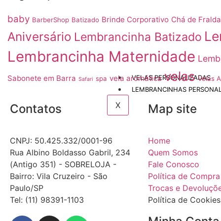
baby
Brinde Corporativo
Chá de Frald
BarberShop
Batizado
Le
Aniversário
Lembrancinha Batizado
Lembrancinha Maternidade
Lembr
velas
Sabonete em Barra
vela aromática
VELAS PERSONALIZADAS
spa
Velas 
Safari
LEMBRANCINHAS PERSONAL
X
Contatos
Map site
CNPJ: 50.425.332/0001-96
Home
Rua Albino Boldasso Gabril, 234
Quem Somos
(Antigo 351) - SOBRELOJA -
Fale Conosco
Bairro: Vila Cruzeiro - São
Política de Compra
Paulo/SP
Trocas e Devoluçõ
​​​​​​​​​​​​​​​​​​​​Tel: (11) 98391-1103
Política de Cookies