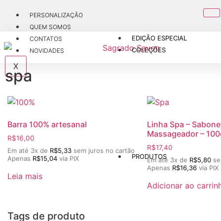
PERSONALIZAÇÃO
QUEM SOMOS
EDIÇÃO ESPECIAL
CONTATOS
COLEÇÕES
NOVIDADES
X
spa
Barra 100% artesanal
Linha Spa – Sabone
Massageador – 100
R$
16,00
R$
17,40
Em até 3x de
R$
5,33
sem juros no cartão
PRODUTOS
Apenas
R$
15,04
via PIX
Em até 3x de
R$
5,80
se
Apenas
R$
16,36
via PIX
Leia mais
Adicionar ao carrin
Tags de produto