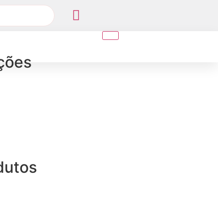
ções
dutos