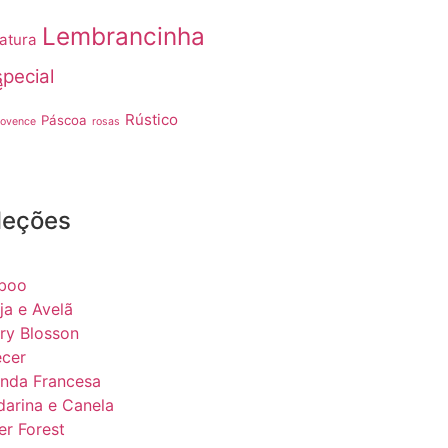
Lembrancinha
atura
pecial
e
Rústico
Páscoa
rovence
rosas
leções
boo
ja e Avelã
ry Blosson
ecer
nda Francesa
arina e Canela
er Forest