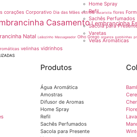
Home Spray
Refil
as
corações
Corporativo
Form
Dia das Mães
estrela
flores
Eucaristia
Sachês Perfumados
mbrancinha Casamento
Lembrancinha Es
Sacola para Present
Varetas
ancinha Natal
Olho Grego
Leãozinho
Massageador
organza
pombinhas
p
Velas Aromáticas
vidrinhos
velinhas
Aromáticas
IZADAS
Produtos
Co
Água Aromática
Bam
Amostras
Cere
Difusor de Aromas
Cher
Home Spray
Flor
es
Refil
Lava
Sachês Perfumados
Mand
Sacola para Presente
Wint