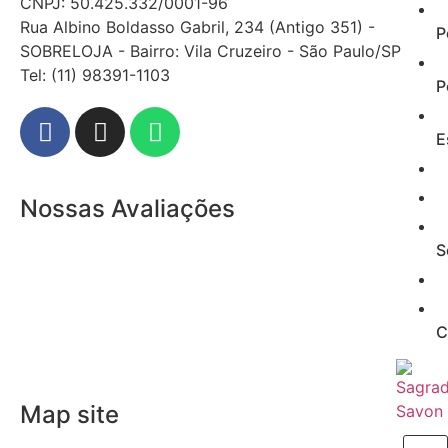
CNPJ: 50.425.332/0001-96
Rua Albino Boldasso Gabril, 234 (Antigo 351) -
P
SOBRELOJA - Bairro: Vila Cruzeiro - São Paulo/SP
​​​​​​​​​​​​​​​​​​​​Tel: (11) 98391-1103
P
E
Nossas Avaliações
S
C
Map site