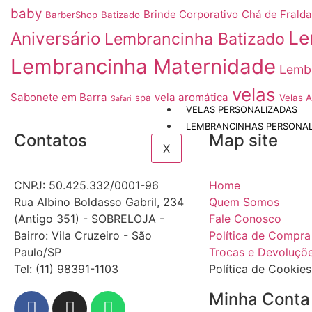
baby
Brinde Corporativo
Chá de Frald
BarberShop
Batizado
Le
Aniversário
Lembrancinha Batizado
Lembrancinha Maternidade
Lembr
velas
Sabonete em Barra
vela aromática
spa
Velas 
Safari
VELAS PERSONALIZADAS
LEMBRANCINHAS PERSONAL
Contatos
Map site
X
CNPJ: 50.425.332/0001-96
Home
Rua Albino Boldasso Gabril, 234
Quem Somos
(Antigo 351) - SOBRELOJA -
Fale Conosco
Bairro: Vila Cruzeiro - São
Política de Compra
Paulo/SP
Trocas e Devoluçõ
​​​​​​​​​​​​​​​​​​​​Tel: (11) 98391-1103
Política de Cookies
Minha Conta