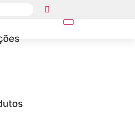
ções
dutos