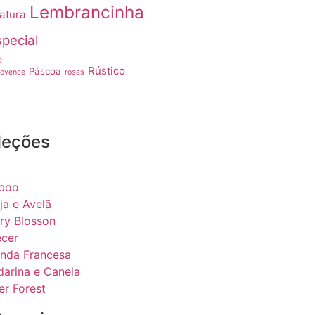
Lembrancinha
atura
pecial
e
Rústico
Páscoa
rovence
rosas
leções
boo
ja e Avelã
ry Blosson
ecer
nda Francesa
arina e Canela
er Forest