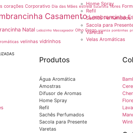
Home Spray
as
corações
Corporativo
Form
Dia das Mães
estrela
flores
Eucaristia
Refil
mbrancinha Casamento
Lembrancinha Es
Sachês Perfumados
Sacola para Present
ancinha Natal
Olho Grego
Leãozinho
Massageador
organza
pombinhas
p
Varetas
Velas Aromáticas
vidrinhos
velinhas
Aromáticas
IZADAS
Produtos
Co
Água Aromática
Bam
Amostras
Cere
Difusor de Aromas
Cher
Home Spray
Flor
es
Refil
Lava
Sachês Perfumados
Mand
Sacola para Presente
Wint
Varetas