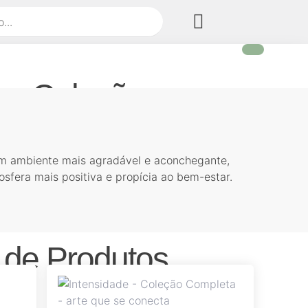
as Coleções
m ambiente mais agradável e aconchegante,
sfera mais positiva e propícia ao bem-estar.
Francesa
a e Canela
 de Produtos