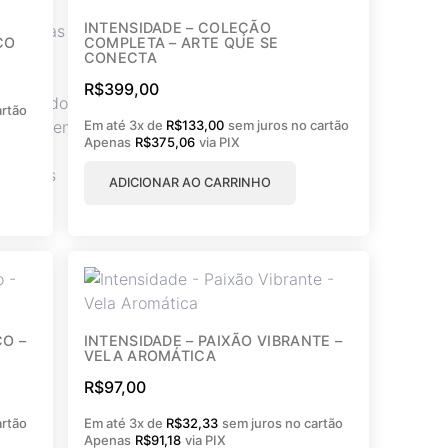
mática
INTENSIDADE – COLEÇÃO
e Aromas
CO
COMPLETA – ARTE QUE SE
ay
CONECTA
R$
399,00
erfumados
artão
Em até 3x de
R$
133,00
sem juros no cartão
ra Presente
Apenas
R$
375,06
via PIX
máticas
ADICIONAR AO CARRINHO
CO –
INTENSIDADE – PAIXÃO VIBRANTE –
VELA AROMÁTICA
R$
97,00
artão
Em até 3x de
R$
32,33
sem juros no cartão
Apenas
R$
91,18
via PIX