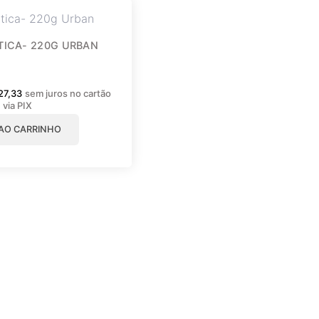
TICA- 220G URBAN
27,33
sem juros no cartão
8
via PIX
 AO CARRINHO