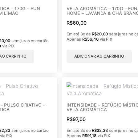
Água Aro
ICA – 170G – FUN
VELA AROMÁTICA – 170G – FUN
Difusor d
M LIMÃO
HOME – LAVANDA & CHÁ BRAN
Home Spr
R$
60,00
Refil
Sachês P
Em até 3x de
R$
20,00
sem juros no c
Sacola pa
Apenas
R$
56,40
via PIX
20,00
sem juros no cartão
0
via PIX
Varetas
Velas Aro
 AO CARRINHO
ADICIONAR AO CARRINHO
S
ONALIZADAS
– PULSO CRIATIVO –
INTENSIDADE – REFÚGIO MÍSTI
TICA
VELA AROMÁTICA
R$
97,00
32,33
sem juros no cartão
Em até 3x de
R$
32,33
sem juros no c
via PIX
Apenas
R$
91,18
via PIX