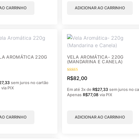
 AO CARRINHO
ADICIONAR AO CARRINHO
LA AROMÁTICA 220G
VELA AROMÁTICA- 220G
(MANDARINA E CANELA)
Avaliação
R$
82,00
5.00
27,33
sem juros no cartão
de 5
8
via PIX
Em até 3x de
R$
27,33
sem juros no ca
Apenas
R$
77,08
via PIX
 AO CARRINHO
ADICIONAR AO CARRINHO