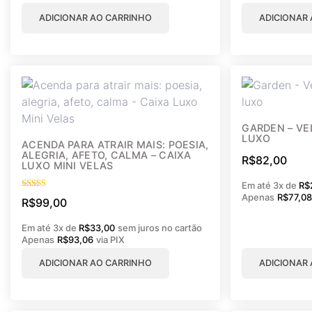
ADICIONAR AO CARRINHO
ADICIONAR
GARDEN – VE
LUXO
ACENDA PARA ATRAIR MAIS: POESIA,
ALEGRIA, AFETO, CALMA – CAIXA
R$
82,00
LUXO MINI VELAS
Em até 3x de
R$
Apenas
R$
77,0
Avaliação
R$
99,00
5.00
de 5
Em até 3x de
R$
33,00
sem juros no cartão
Apenas
R$
93,06
via PIX
ADICIONAR AO CARRINHO
ADICIONAR