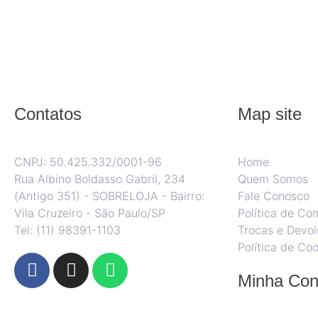
Contatos
Map site
CNPJ: 50.425.332/0001-96
Home
Rua Albino Boldasso Gabril, 234
Quem Somos
(Antigo 351) - SOBRELOJA - Bairro:
Fale Conosco
Vila Cruzeiro - São Paulo/SP
Política de Co
​​​​​​​​​​​​​​​​​​​​Tel: (11) 98391-1103
Trocas e Devo
Política de Coo
Minha Con