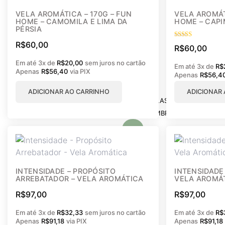
VELA AROMÁTICA – 170G – FUN
VELA AROMÁT
HOME – CAMOMILA E LIMA DA
HOME – CAPI
PÉRSIA
R$
60,00
Avaliação
R$
60,00
5.00
de 5
Em até 3x de
R$
20,00
sem juros no cartão
Em até 3x de
R$
Apenas
R$
56,40
via PIX
Apenas
R$
56,4
ADICIONAR AO CARRINHO
ADICIONAR
VELAS PERSONALIZADA
LEMBRANCINHAS PERS
X
INTENSIDADE – PROPÓSITO
INTENSIDADE 
ARREBATADOR – VELA AROMÁTICA
VELA AROMÁ
R$
97,00
R$
97,00
Em até 3x de
R$
32,33
sem juros no cartão
Em até 3x de
R$
Apenas
R$
91,18
via PIX
Apenas
R$
91,18