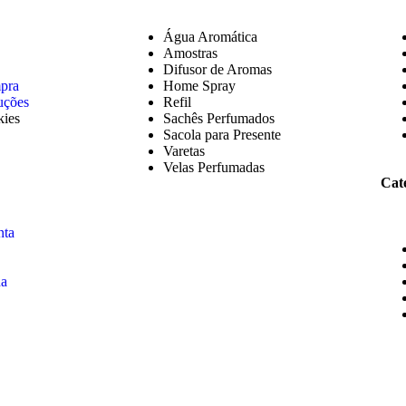
Água Aromática
Amostras
Difusor de Aromas
mpra
Home Spray
uções
Refil
kies
Sachês Perfumados
Sacola para Presente
Varetas
Velas Perfumadas
Cat
nta
ha