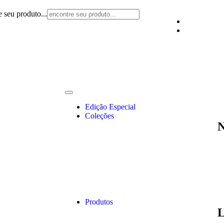
e seu produto...
Edição Especial
Coleções
N
Produtos
L