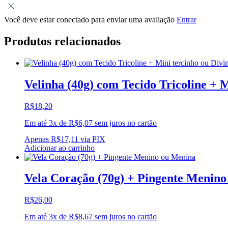
Você deve estar conectado para enviar uma avaliação
Entrar
Produtos relacionados
Velinha (40g) com Tecido Tricoline + M
R$
18,20
Em até 3x de
R$
6,07
sem juros no cartão
Apenas
R$
17,11
via PIX
Adicionar ao carrinho
Vela Coração (70g) + Pingente Menin
R$
26,00
Em até 3x de
R$
8,67
sem juros no cartão