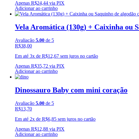
Apenas
R$
24,44
via PIX
Adicionar ao carrinho
Vela Aromática (130g) + Caixinha ou 
Avaliação
5.00
de 5
R$
38,00
Em até 3x de
R$
12,67
sem juros no cartão
Apenas
R$
35,72
via PIX
Adicionar ao carrinho
Dinossauro Baby com mini coração
Avaliação
5.00
de 5
R$
13,70
Em até 2x de
R$
6,85
sem juros no cartão
Apenas
R$
12,88
via PIX
Adicionar ao carrinho