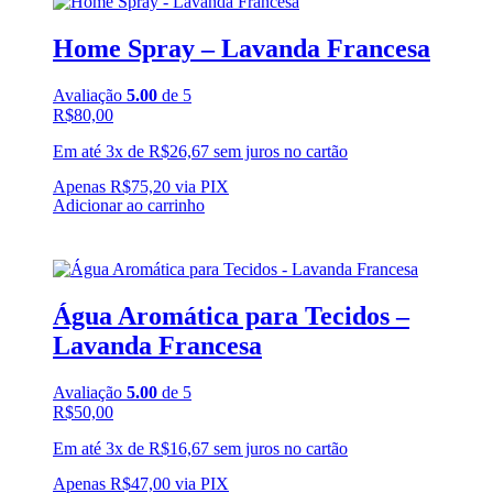
Home Spray – Lavanda Francesa
Avaliação
5.00
de 5
R$
80,00
Em até 3x de
R$
26,67
sem juros no cartão
Apenas
R$
75,20
via PIX
Adicionar ao carrinho
Água Aromática para Tecidos –
Lavanda Francesa
Avaliação
5.00
de 5
R$
50,00
Em até 3x de
R$
16,67
sem juros no cartão
Apenas
R$
47,00
via PIX