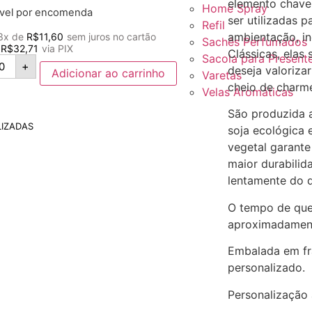
elemento chave
Home Spray
ível por encomenda
ser utilizadas p
Refil
ambientação, in
 3x de
R$
11,60
sem juros no cartão
Sachês Perfumados
R$
32,71
via PIX
Clássicas, elas
Sacola para Present
+
deseja valoriz
Adicionar ao carrinho
Varetas
cheio de charm
Velas Aromáticas
São produzida 
IZADAS
soja ecológica e
vegetal garant
maior durabilid
lentamente do 
O tempo de que
aproximadament
Embalada em fr
personalizado.
Personalização 