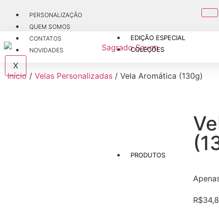
PERSONALIZAÇÃO
QUEM SOMOS
EDIÇÃO ESPECIAL
CONTATOS
COLEÇÕES
NOVIDADES
X
Início
/
Velas Personalizadas
/ Vela Aromática (130g)
Ve
(1
PRODUTOS
Apena
R$
34,