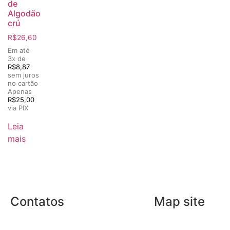
de
Algodão
crú
R$
26,60
Em até
3x de
R$
8,87
sem juros
no cartão
Apenas
R$
25,00
via PIX
Leia
mais
Contatos
Map site