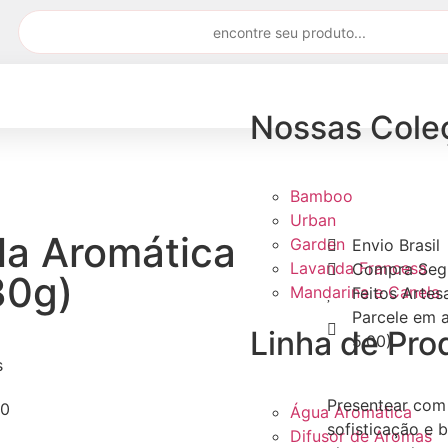
Nossas Cole
Bamboo
Urban
la Aromática
Garden
Envio Brasil
Lavanda Francesa
Compra Seg
30g)
Mandarina e Canela
Feitos Arte
Parcele em a
Linha de Pro
5,00)
s
Presentear com
80
Água Aromática
sofisticação e 
Difusor de Aromas