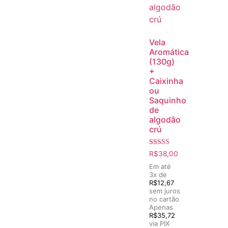
Vela
Aromática
(130g)
+
Caixinha
ou
Saquinho
de
algodão
crú
Avaliação
R$
38,00
5.00
de 5
Em até
3x de
R$
12,67
sem juros
no cartão
Apenas
R$
35,72
via PIX