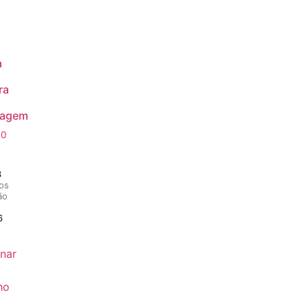
a
ra
lagem
00
3
os
ão
6
nar
ho