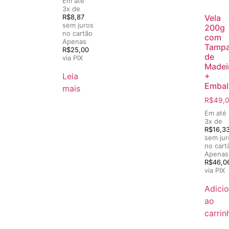
Em até
3x de
R$
8,87
Vela
sem juros
200g
no cartão
com
Apenas
Tamp
R$
25,00
de
via PIX
Madei
Leia
+
Emba
mais
R$
49,
Em até
3x de
R$
16,3
sem jur
no cart
Apenas
R$
46,0
via PIX
Adicio
ao
carrin