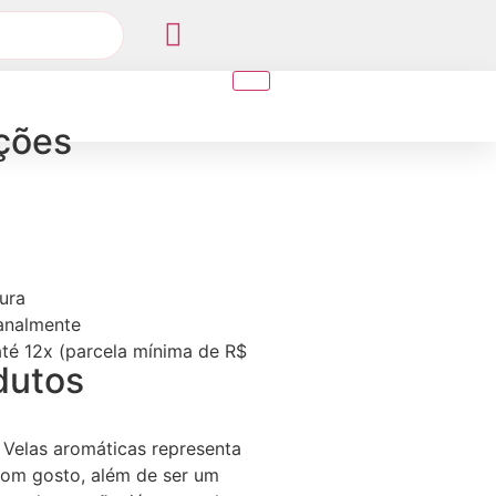
ções
ura
sanalmente
té 12x (parcela mínima de R$
dutos
 Velas aromáticas representa
bom gosto, além de ser um