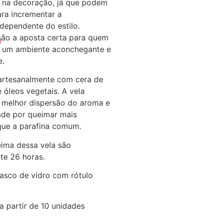
 na decoração, já que podem
ara incrementar a
dependente do estilo.
 são a aposta certa para quem
e
ar um ambiente aconchegante e
e.
artesanalmente com cera de
 óleos vegetais. A vela
e melhor dispersão do aroma e
ade por queimar mais
que a parafina comum.
ima dessa vela são
e 26 horas.
asco de vidro com rótulo
a partir de 10 unidades