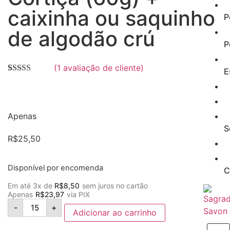
caixinha ou saquinho
P
de algodão crú
P
(
1
avaliação de cliente)
E
Avaliado
1
como
5.00
de
5, com
baseado em
avaliação de
Apenas
cliente
S
R$
25,50
Disponível por encomenda
C
Em até 3x de
R$
8,50
sem juros no cartão
Apenas
R$
23,97
via PIX
-
+
Adicionar ao carrinho