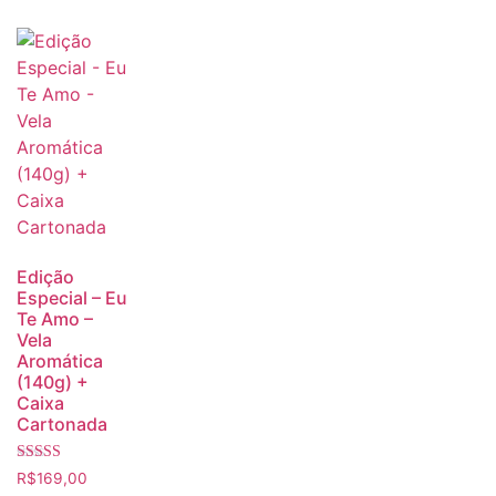
Edição
Especial – Eu
Te Amo –
Vela
Aromática
(140g) +
Caixa
Cartonada
Avaliação
R$
169,00
5.00