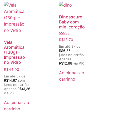
Dinossauro
Baby com
mini coração
Avaliação
R$
13,70
Vela
5.00
de 5
Em até 2x de
Aromática
R$
6,85
sem
(130g) –
juros no cartão
Impressão
Apenas
no Vidro
R$
12,88
via PIX
R$
44,00
Adicionar ao
Em até 3x de
carrinho
R$
14,67
sem
juros no cartão
Apenas
R$
41,36
via PIX
Adicionar ao
carrinho