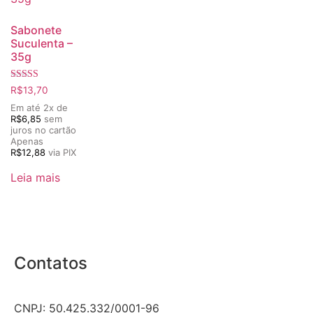
Sabonete
Suculenta –
35g
Avaliação
R$
13,70
5.00
de 5
Em até 2x de
R$
6,85
sem
juros no cartão
Apenas
R$
12,88
via PIX
Leia mais
Contatos
CNPJ: 50.425.332/0001-96