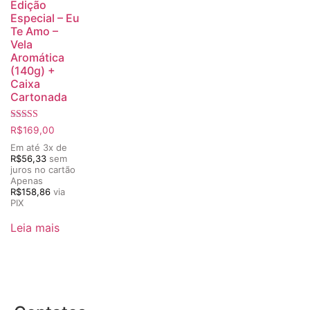
Edição
Especial – Eu
Te Amo –
Vela
Aromática
(140g) +
Caixa
Cartonada
Avaliação
R$
169,00
5.00
de 5
Em até 3x de
R$
56,33
sem
juros no cartão
Apenas
R$
158,86
via
PIX
Leia mais