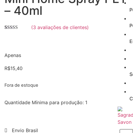
– 40ml
P
P
(
3
avaliações de clientes)
Avaliado
3
como
5.00
de
E
5, com
baseado em
avaliações de
Apenas
clientes
R$
15,40
S
Fora de estoque
C
Quantidade Mínima para produção: 1
Envio Brasil