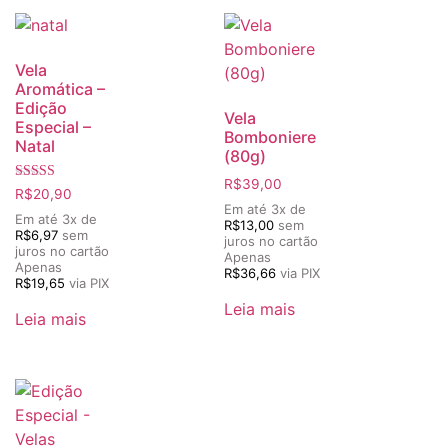
Vela
Aromática –
Edição
Vela
Especial –
Bomboniere
Natal
(80g)
R$
39,00
Avaliação
R$
20,90
5.00
Em até 3x de
de 5
Em até 3x de
R$
13,00
sem
R$
6,97
sem
juros no cartão
juros no cartão
Apenas
Apenas
R$
36,66
via PIX
R$
19,65
via PIX
Leia mais
Leia mais