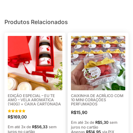
Produtos Relacionados
EDIÇÃO ESPECIAL – EU TE
CAIXINHA DE ACRÍLICO COM
AMO – VELA AROMÁTICA
10 MINI CORAÇÕES
(140G) + CAIXA CARTONADA
PERFUMADOS
R$
15,90
Avaliação
R$
169,00
5.00
Em até 3x de
R$
5,30
sem
de 5
Em até 3x de
R$
56,33
sem
juros no cartão
juros no cartão
Apenas
R$
14,95
via PIX