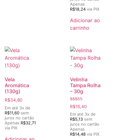
Apenas
R$
18,24
via PIX
Adicionar ao
carrinho
Vela
Velinha
Aromática
Tampa Rolha
(130g)
– 30g
R$
34,80
Avaliação
R$
15,40
Em até 3x de
5.00
R$
11,60
sem
de 5
Em até 3x de
juros no cartão
R$
5,13
sem
Apenas
R$
32,71
juros no cartão
via PIX
Apenas
R$
14,48
via PIX
Adicionar ao