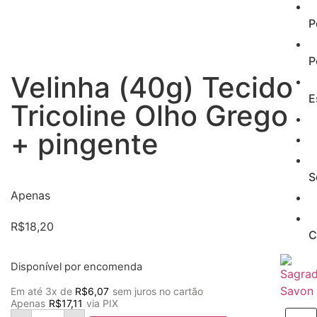
P
P
Velinha (40g) Tecido
E
Tricoline Olho Grego
+ pingente
S
Apenas
R$
18,20
C
Disponível por encomenda
Em até 3x de
R$
6,07
sem juros no cartão
Apenas
R$
17,11
via PIX