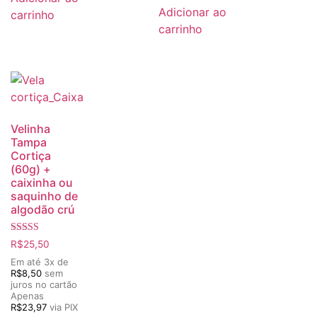
Adicionar ao
carrinho
carrinho
Velinha
Tampa
Cortiça
(60g) +
caixinha ou
saquinho de
algodão crú
Avaliação
R$
25,50
5.00
de 5
Em até 3x de
R$
8,50
sem
juros no cartão
Apenas
R$
23,97
via PIX