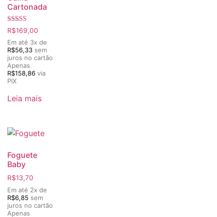
Cartonada
Avaliação
R$
169,00
5.00
de 5
Em até 3x de
R$
56,33
sem
juros no cartão
Apenas
R$
158,86
via
PIX
Leia mais
Foguete
Baby
R$
13,70
Em até 2x de
R$
6,85
sem
juros no cartão
Apenas