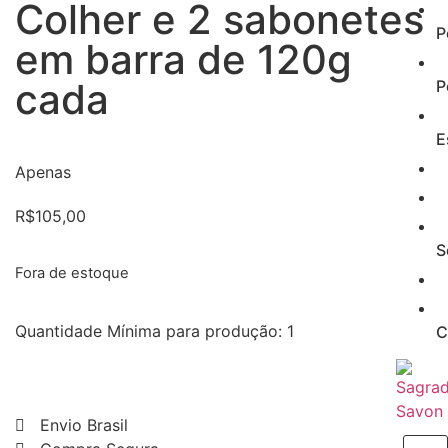
Colher e 2 sabonetes
P
em barra de 120g
cada
P
E
Apenas
R$
105,00
S
Fora de estoque
Quantidade Mínima para produção: 1
C
Envio Brasil