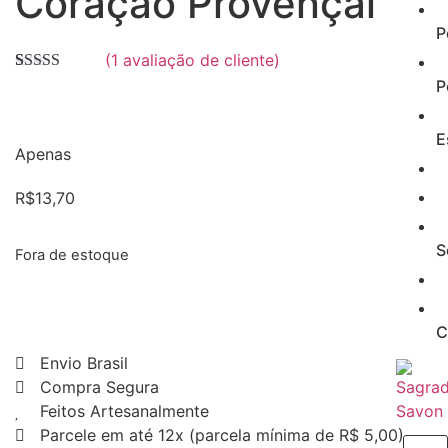
Coração Provençal
P
(
1
avaliação de cliente)
Avaliado
1
P
como
5.00
de
5, com
baseado em
E
avaliação de
Apenas
cliente
R$
13,70
S
Fora de estoque
C
Envio Brasil
Compra Segura
Feitos Artesanalmente
Parcele em até 12x (parcela mínima de R$ 5,00)