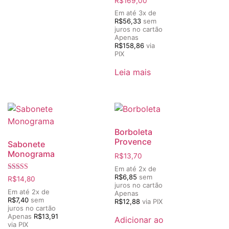
R$
169,00
Em até 3x de
R$
56,33
sem
juros no cartão
Apenas
R$
158,86
via
PIX
Leia mais
Borboleta
Provence
Sabonete
Monograma
R$
13,70
Em até 2x de
R$
6,85
sem
Avaliação
R$
14,80
5.00
juros no cartão
de 5
Em até 2x de
Apenas
R$
7,40
sem
R$
12,88
via PIX
juros no cartão
Apenas
R$
13,91
Adicionar ao
via PIX