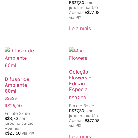
R$
27,33
sem
juros no cartão
Apenas
R$
77,08
via PIX
Leia mais
Coleção
Flowers –
Difusor de
Edição
Ambiente –
Especial
60ml
R$
82,00
Avaliação
Em até 3x de
R$
25,00
5.00
R$
27,33
sem
de 5
Em até 3x de
juros no cartão
R$
8,33
sem
Apenas
R$
77,08
juros no cartão
via PIX
Apenas
R$
23,50
via PIX
Leia mais