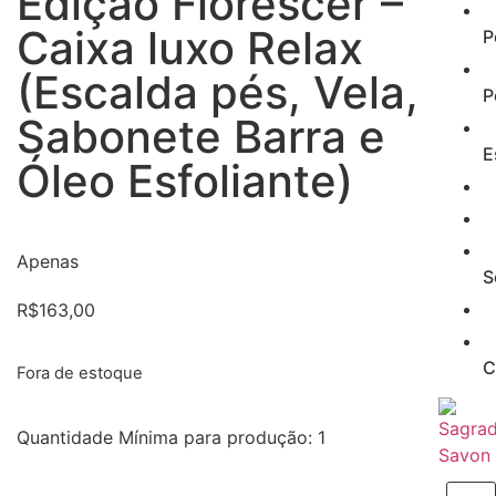
Edição Florescer –
Caixa luxo Relax
P
(Escalda pés, Vela,
P
Sabonete Barra e
E
Óleo Esfoliante)
Apenas
S
R$
163,00
C
Fora de estoque
Quantidade Mínima para produção: 1