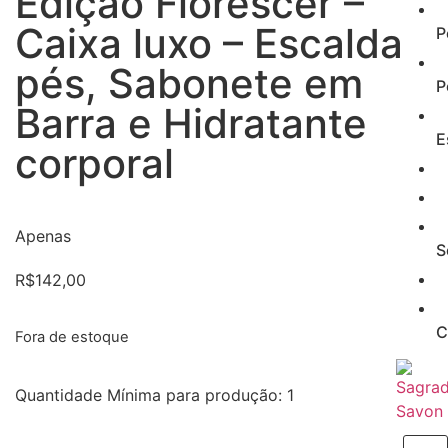
Edição Florescer –
Caixa luxo – Escalda
P
pés, Sabonete em
P
Barra e Hidratante
E
corporal
Apenas
S
R$
142,00
C
Fora de estoque
Quantidade Mínima para produção: 1