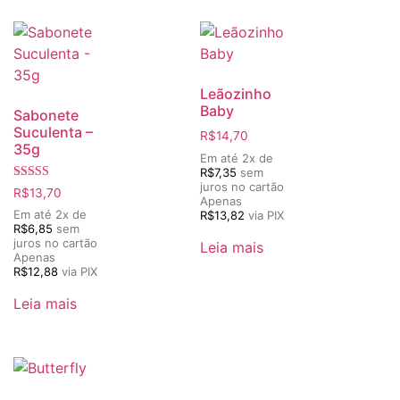
Leãozinho
Baby
Sabonete
Suculenta –
R$
14,70
35g
Em até 2x de
R$
7,35
sem
juros no cartão
Avaliação
R$
13,70
Apenas
5.00
de 5
Em até 2x de
R$
13,82
via PIX
R$
6,85
sem
juros no cartão
Leia mais
Apenas
R$
12,88
via PIX
Leia mais