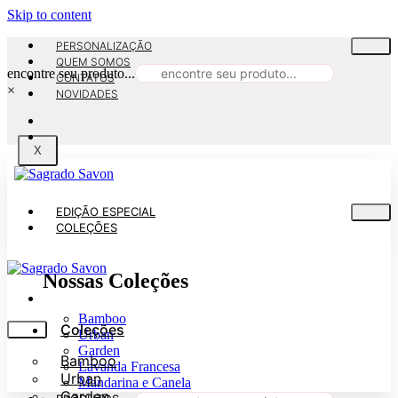
Skip to content
PERSONALIZAÇÃO
QUEM SOMOS
encontre seu produto...
CONTATOS
×
NOVIDADES
X
EDIÇÃO ESPECIAL
COLEÇÕES
Nossas Coleções
Bamboo
Coleções
Urban
Garden
Bamboo
Lavanda Francesa
Urban
Mandarina e Canela
Garden