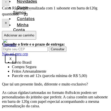
Novidades
-
Quem
Caixa Rígida personalizada com 1 sabonete em barra de120g
Somos
quantidade
Contatos
+
Minha
Conta
Adicionar ao carrinho
Consulte o frete e o prazo de entrega:
Consultar
Não sei meu cep
X
Envio Brasil
Compra Segura
Feitos Artesanalmente
Parcele em até 12x (parcela mínima de R$ 5,00)
Que tal um presente lindo, diferente e muito exclusivo?
As caixas rígidas/cartonadas no formato 8x8x4cm podem ser
personalizadas do jeitinho que preferir. A caixa contém um sabonete
em barra de 120g com papel especial acompanhando a mesma
personalização da caixa.