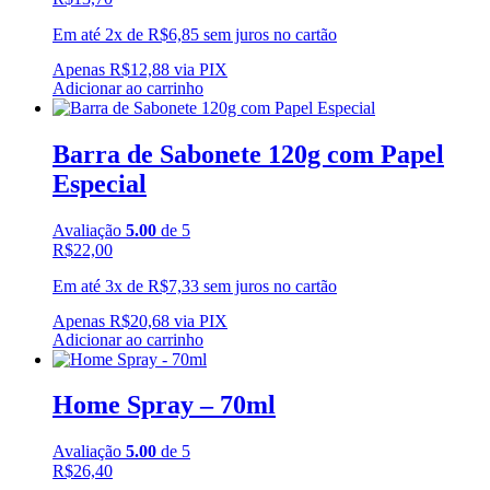
Em até 2x de
R$
6,85
sem juros no cartão
Apenas
R$
12,88
via PIX
Adicionar ao carrinho
Barra de Sabonete 120g com Papel
Especial
Avaliação
5.00
de 5
R$
22,00
Em até 3x de
R$
7,33
sem juros no cartão
Apenas
R$
20,68
via PIX
Adicionar ao carrinho
Home Spray – 70ml
Avaliação
5.00
de 5
R$
26,40