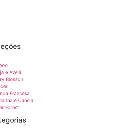
leções
boo
ja e Avelã
ry Blosson
ecer
nda Francesa
arina e Canela
er Forest
tegorias