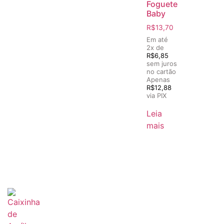
Foguete
Baby
R$
13,70
Em até
2x de
R$
6,85
sem juros
no cartão
Apenas
R$
12,88
via PIX
Leia
mais