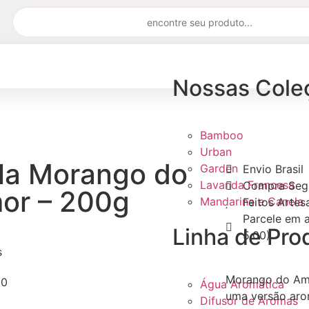
Nossas Cole
Bamboo
Urban
la Morango do
Garden
Envio Brasil
Lavanda Francesa
Compra Seg
or – 200g
Mandarina e Canela
Feitos Arte
Parcele em a
Linha de Pro
5,00)
s
Morango do Am
00
Água Aromática
uma versão aromá
Difusor de Aromas