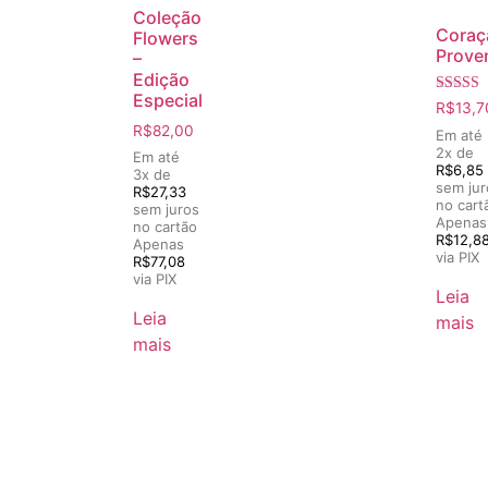
Coleção
Coraç
Flowers
Prove
–
Edição
Especial
Avaliaç
R$
13,7
5.00
R$
82,00
de 5
Em até
2x de
Em até
R$
6,85
3x de
sem jur
R$
27,33
no cart
sem juros
Apenas
no cartão
R$
12,8
Apenas
via PIX
R$
77,08
via PIX
Leia
Leia
mais
mais