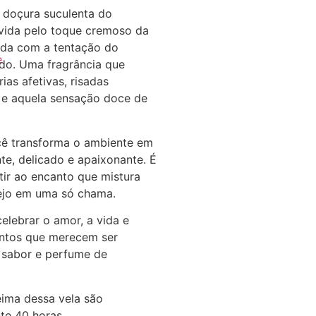
a doçura suculenta do
vida pelo toque cremoso da
izada com a tentação do
e
do. Uma fragrância que
as afetivas, risadas
 e aquela sensação doce de
cê transforma o ambiente em
e, delicado e apaixonante. É
stir ao encanto que mistura
sejo em uma só chama.
elebrar o amor, a vida e
ntos que merecem ser
sabor e perfume de
ima dessa vela são
e 40 horas.