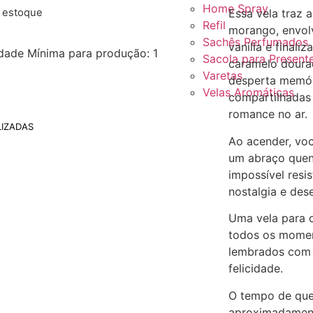
Home Spray
e estoque
Essa vela traz 
Refil
morango, envol
Sachês Perfumados
vanilla e final
dade Mínima para produção: 1
Sacola para Present
caramelo doura
Varetas
desperta memóri
Velas Aromáticas
compartilhadas
romance no ar.
IZADAS
Ao acender, vo
um abraço quent
impossível resi
nostalgia e de
Uma vela para c
todos os mome
lembrados com 
felicidade.
O tempo de que
aproximadament