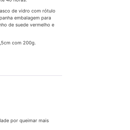
asco de vidro com rótulo
panha embalagem para
inho de suede vermelho e
7,5cm com 200g.
dade por queimar mais