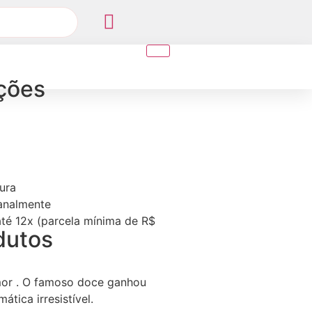
ções
ura
sanalmente
té 12x (parcela mínima de R$
dutos
or . O famoso doce ganhou
tica irresistível.