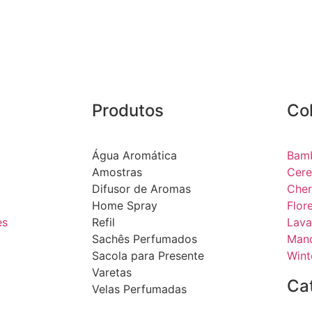
Produtos
Co
Água Aromática
Bam
Amostras
Cere
Difusor de Aromas
Cher
Home Spray
Flor
es
Refil
Lava
Sachês Perfumados
Mand
Sacola para Presente
Wint
Varetas
Ca
Velas Perfumadas