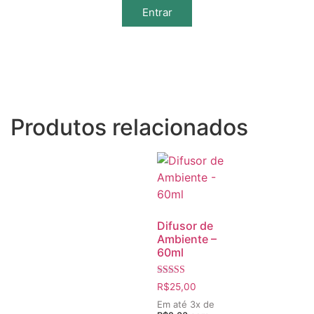
Entrar
Produtos relacionados
Difusor de
Ambiente –
60ml
Avaliação
R$
25,00
5.00
de 5
Em até 3x de