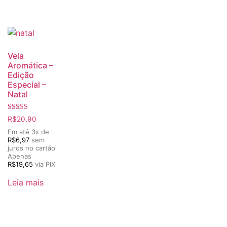
Vela
Aromática –
Edição
Especial –
Natal
Avaliação
R$
20,90
5.00
de 5
Em até 3x de
R$
6,97
sem
juros no cartão
Apenas
R$
19,65
via PIX
Leia mais