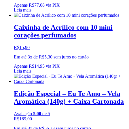
Apenas
R$
77,08
via PIX
Leia mais
Caixinha de Acrílico com 10 mini
corações perfumados
R$
15,90
Em até 3x de
R$
5,30
sem juros no cartão
Apenas
R$
14,95
via PIX
Leia mais
Edição Especial – Eu Te Amo – Vela
Aromática (140g) + Caixa Cartonada
Avaliação
5.00
de 5
R$
169,00
Em até 3x de
R$
56,33
sem juros no cartão