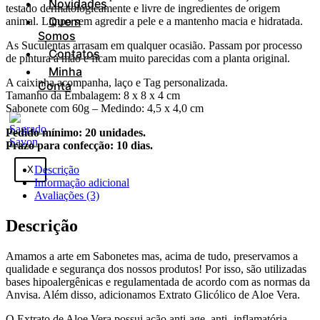
Novidades
testado dermatologicamente e livre de ingredientes de origem
Quem
animal. Limpo sem agredir a pele e a mantenho macia e hidratada.
Somos
As Suculentas arrasam em qualquer ocasião. Passam por processo
Contatos
de pintura á mão e ficam muito parecidas com a planta original.
Minha
A caixinha acompanha, laço e Tag personalizada.
Conta
Tamanho da Embalagem: 8 x 8 x 4 cm
Sabonete com 60g – Medindo: 4,5 x 4,0 cm
Pedido mínimo: 20 unidades.
Prazo para confecção: 10 dias.
Descrição
X
Informação adicional
Avaliações (3)
Descrição
Amamos a arte em Sabonetes mas, acima de tudo, preservamos a
qualidade e segurança dos nossos produtos! Por isso, são utilizadas
bases hipoalergênicas e regulamentada de acordo com as normas da
Anvisa. Além disso, adicionamos Extrato Glicólico de Aloe Vera.
O Extrato de Aloe Vera possui ação anti-age, anti- inflamatória,