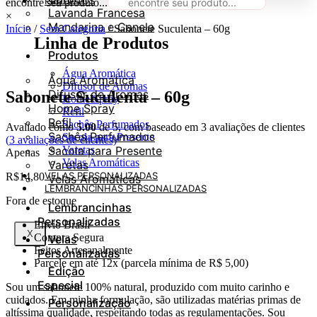
PRODUTOS
encontre seu produto...
Lavanda Francesa
×
Mandarina e Canela
Início
/
Sem Categoria
/ Sabonete Suculenta – 60g
Linha de Produtos
Produtos
Água Aromática
Água Aromática
Difusor de Aromas
Difusor de Aromas
Sabonete Suculenta – 60g
Home Spray
Home Spray
Refil
Refil
Sachês Perfumados
Avaliado como
5.00
de 5, com baseado em
3
avaliações de clientes
Sachês Perfumados
Sacola para Presente
(
3
avaliações de clientes)
Varetas
Sacola para Presente
Apenas
Velas Aromáticas
Varetas
VELAS PERSONALIZADAS
R$
14,80
Velas Aromáticas
LEMBRANCINHAS PERSONALIZADAS
Fora de estoque
Lembrancinhas
Personalizadas
Envio Brasil
X
Compra Segura
Velas
Feitos Artesanalmente
Personalizadas
Parcele em até 12x (parcela mínima de R$ 5,00)
Edição
Especial
Sou um sabonete 100% natural, produzido com muito carinho e
cuidados. Em minha formulação, são utilizadas matérias primas de
Personalização
altíssima qualidade, respeitando todas as regulamentações. Sou