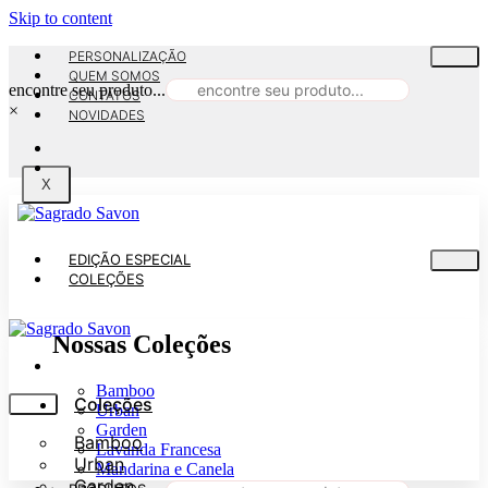
Skip to content
PERSONALIZAÇÃO
QUEM SOMOS
encontre seu produto...
CONTATOS
×
NOVIDADES
X
EDIÇÃO ESPECIAL
COLEÇÕES
Nossas Coleções
Bamboo
Coleções
Urban
Garden
Bamboo
Lavanda Francesa
Urban
Mandarina e Canela
Garden