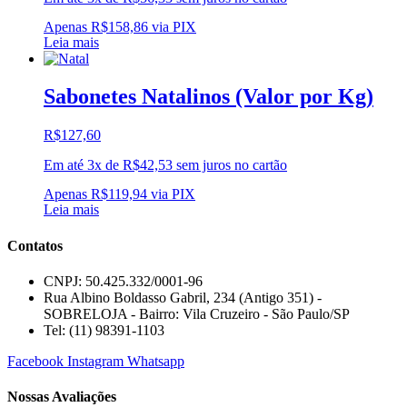
Apenas
R$
158,86
via PIX
Leia mais
Sabonetes Natalinos (Valor por Kg)
R$
127,60
Em até 3x de
R$
42,53
sem juros no cartão
Apenas
R$
119,94
via PIX
Leia mais
Contatos
CNPJ: 50.425.332/0001-96
Rua Albino Boldasso Gabril, 234 (Antigo 351) -
SOBRELOJA - Bairro: Vila Cruzeiro - São Paulo/SP
​​​​​​​​​​​​​​​​​​​​Tel: (11) 98391-1103
Facebook
Instagram
Whatsapp
Nossas Avaliações