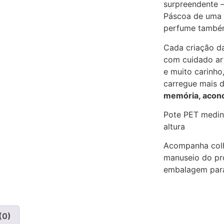
surpreendente —
Páscoa de uma 
perfume também
Cada criação d
com cuidado art
e muito carinho
carregue mais 
memória, aconc
Pote PET medin
altura
Acompanha colhe
manuseio do pr
embalagem para
(0)