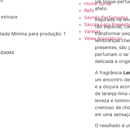
00
um toque perfum
Home Spray
afeto.
Refil
e estoque
Sachês Perfumados
Inspirada na le
Sacola para Present
tão especial, c
Varetas
transformar p
dade Mínima para produção: 1
Velas Aromáticas
lembranças che
presentes, são 
IZADAS
perfumam o lar
delicada e origi
A fragrância
La
um encontro deli
e a doçura acon
de laranja-lima
leveza e lumino
cremoso de cho
em uma sensação
O resultado é u