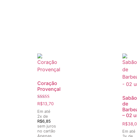
Coração
Provençal
Sabão
Avaliação
de
R$
13,70
5.00
Barbe
de 5
Em até
– 02 u
2x de
R$
6,85
R$
38,
sem juros
no cartão
Em até
Apenas
3x de