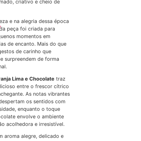
ado, criativo e cheio de
veza e na alegria dessa época
e
ada peça foi criada para
equenos momentos em
ias de encanto. Mais do que
gestos de carinho que
 e surpreendem de forma
nal.
ranja Lima e Chocolate
traz
cioso entre o frescor cítrico
chegante. As notas vibrantes
 despertam os sentidos com
sidade, enquanto o toque
colate envolve o ambiente
 acolhedora e irresistível.
m aroma alegre, delicado e