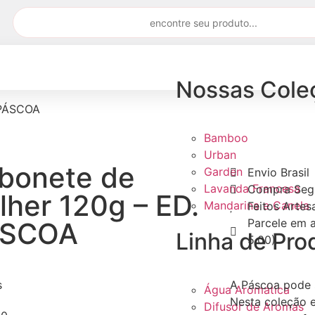
Nossas Cole
 PÁSCOA
Bamboo
Urban
bonete de
Garden
Envio Brasil
Lavanda Francesa
Compra Seg
lher 120g – ED.
Mandarina e Canela
Feitos Arte
Parcele em a
ÁSCOA
Linha de Pro
5,00)
s
A Páscoa pode 
Água Aromática
Nesta coleção 
Difusor de Aromas