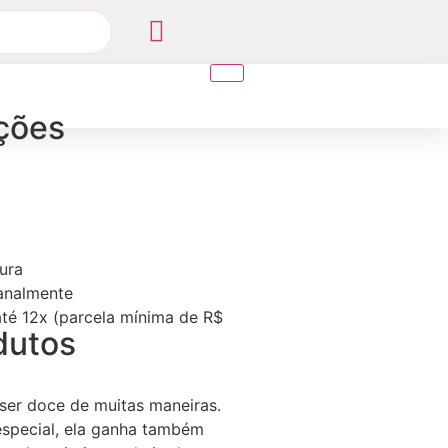
ções
ura
sanalmente
té 12x (parcela mínima de R$
dutos
ser doce de muitas maneiras.
especial, ela ganha também