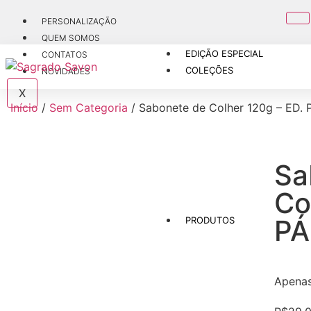
PERSONALIZAÇÃO
QUEM SOMOS
EDIÇÃO ESPECIAL
CONTATOS
COLEÇÕES
NOVIDADES
X
Início
/
Sem Categoria
/ Sabonete de Colher 120g – ED.
Sa
Co
P
PRODUTOS
Apena