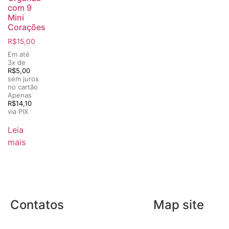
com 9
Mini
Corações
R$
15,00
Em até
3x de
R$
5,00
sem juros
no cartão
Apenas
R$
14,10
via PIX
Leia
mais
Contatos
Map site