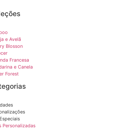
leções
boo
ja e Avelã
ry Blosson
ecer
nda Francesa
arina e Canela
er Forest
tegorias
dades
onalizações
 Especiais
s Personalizadas