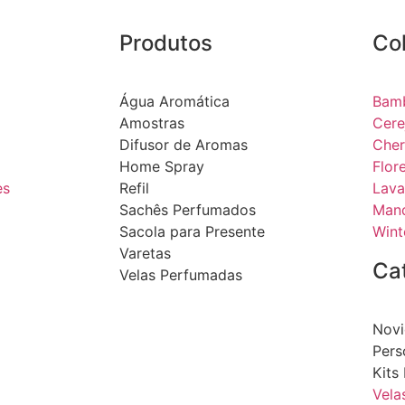
Produtos
Co
Água Aromática
Bam
Amostras
Cere
Difusor de Aromas
Cher
Home Spray
Flor
es
Refil
Lava
Sachês Perfumados
Mand
Sacola para Presente
Wint
Varetas
Ca
Velas Perfumadas
Novi
Pers
Kits
Vela