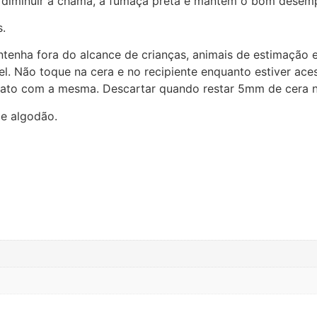
a diminuir a chama, a fumaça preta e mantém o bom desem
s.
tenha fora do alcance de crianças, animais de estimação e
el. Não toque na cera e no recipiente enquanto estiver ace
ntato com a mesma. Descartar quando restar 5mm de cera n
de algodão.