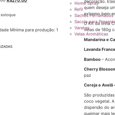
,00
R$
270,00
decoração. Elas
Home Spray
quem deseja um
Refil
extremo bem-es
e estoque
Sachês Perfumados
Sacola para Present
O Kit da linha
Varetas
velas de 180g c
dade Mínima para produção: 1
Velas Aromáticas
Mandarina e Ca
IZADAS
Lavanda Franc
Bamboo
– Acon
Cherry Blosso
paz
Cereja e Avelã 
São produzidas
coco vegetal. A
dispersão do ar
queimar mais le