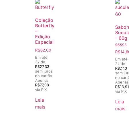
Coleção
Butterfly
Sabon
–
Sucul
Edição
– 60g
Especial
R$
82,00
Avaliaç
R$
14,8
5.00
Em até
de 5
Em até
3x de
2x de
R$
27,33
R$
7,40
sem juros
sem jur
no cartão
no cart
Apenas
Apenas
R$
77,08
R$
13,91
via PIX
via PIX
Leia
Leia
mais
mais