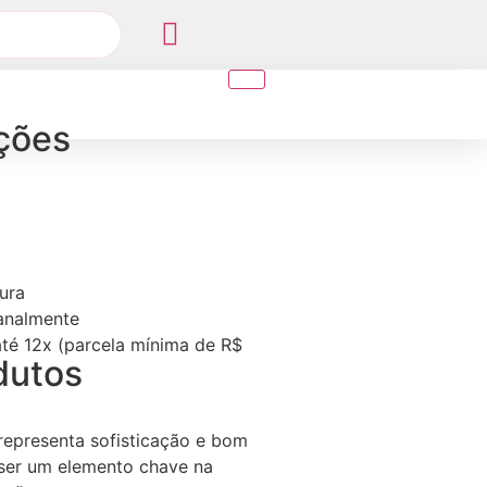
ções
ura
sanalmente
té 12x (parcela mínima de R$
dutos
representa sofisticação e bom
 ser um elemento chave na