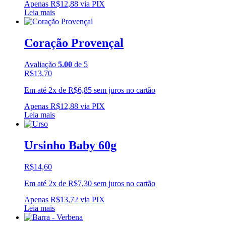
Apenas
R$
12,88
via PIX
Leia mais
Coração Provençal
Avaliação
5.00
de 5
R$
13,70
Em até 2x de
R$
6,85
sem juros no cartão
Apenas
R$
12,88
via PIX
Leia mais
Ursinho Baby 60g
R$
14,60
Em até 2x de
R$
7,30
sem juros no cartão
Apenas
R$
13,72
via PIX
Leia mais