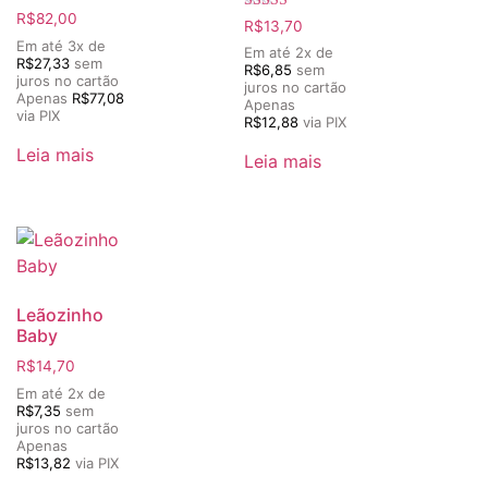
R$
82,00
Avaliação
R$
13,70
5.00
Em até 3x de
de 5
Em até 2x de
R$
27,33
sem
R$
6,85
sem
juros no cartão
juros no cartão
Apenas
R$
77,08
Apenas
via PIX
R$
12,88
via PIX
Leia mais
Leia mais
Leãozinho
Baby
R$
14,70
Em até 2x de
R$
7,35
sem
juros no cartão
Apenas
R$
13,82
via PIX