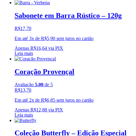
Sabonete em Barra Rústico – 120g
R$
17,70
Em até 3x de
R$
5,90
sem juros no cartão
Apenas
R$
16,64
via PIX
Leia mais
Coração Provençal
Avaliação
5.00
de 5
R$
13,70
Em até 2x de
R$
6,85
sem juros no cartão
Apenas
R$
12,88
via PIX
Leia mais
Coleção Butterfly – Edição Especial