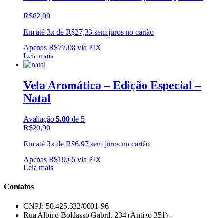
R$
82,00
Em até 3x de
R$
27,33
sem juros no cartão
Apenas
R$
77,08
via PIX
Leia mais
Vela Aromática – Edição Especial –
Natal
Avaliação
5.00
de 5
R$
20,90
Em até 3x de
R$
6,97
sem juros no cartão
Apenas
R$
19,65
via PIX
Leia mais
Contatos
CNPJ: 50.425.332/0001-96
Rua Albino Boldasso Gabril, 234 (Antigo 351) -