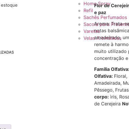
Home Spray
e estoque
Flor de Cereje
Refil
e paz
Sachês Perfumados
Aroma: Trata-se
Sacola para Present
notas balsâmic
Varetas
amadeirado, um
Velas Aromáticas
remete à harmo
muito utilizado 
IZADAS
concentração e 
Família Olfativa
Olfativa:
Floral,
Amadeirada, M
Pêssego, Fruta
corpo:
ìris, Ros
de Cerejeira
No