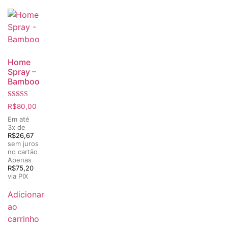
Home
Spray –
Bamboo
Avaliação
R$
80,00
5.00
de 5
Em até
3x de
R$
26,67
sem juros
no cartão
Apenas
R$
75,20
via PIX
Adicionar
ao
carrinho