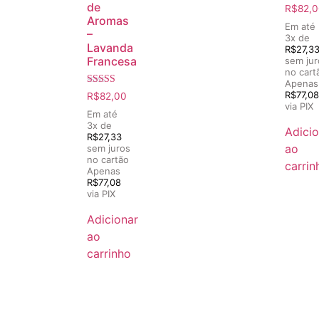
de
R$
82,0
Aromas
Em até
–
3x de
Lavanda
R$
27,3
Francesa
sem jur
no cart
Apenas
Avaliação
R$
77,08
R$
82,00
5.00
via PIX
de 5
Em até
3x de
Adicio
R$
27,33
ao
sem juros
no cartão
carrin
Apenas
R$
77,08
via PIX
Adicionar
ao
carrinho