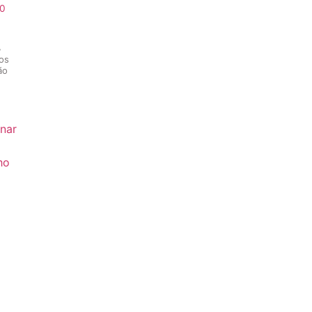
0
3
os
ão
nar
ho