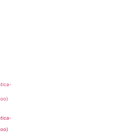
tica-
oo)