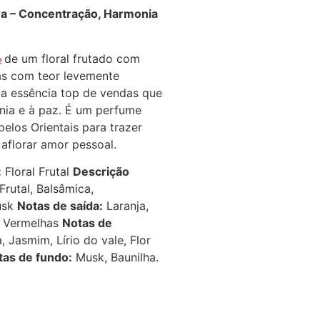
ira – Concentração, Harmonia
 de um floral frutado com
e
as com teor levemente
a essência top de vendas que
nia e à paz. É um perfume
pelos Orientais para trazer
aflorar amor pessoal.
:
Floral Frutal
Descrição
 Frutal, Balsâmica,
usk
Notas de saída:
Laranja,
s Vermelhas
Notas de
a, Jasmim, Lírio do vale, Flor
tas de fundo:
Musk, Baunilha.