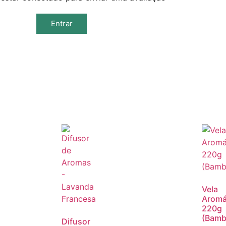
Entrar
Vela
Aromá
220g
(Bamb
Difusor