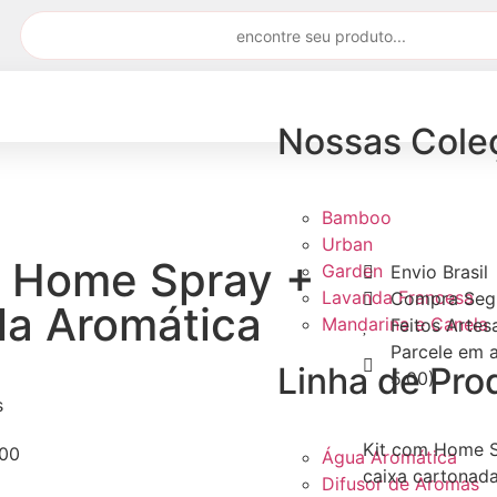
Nossas Cole
Bamboo
Urban
t Home Spray +
Garden
Envio Brasil
Lavanda Francesa
Compra Seg
la Aromática
Mandarina e Canela
Feitos Arte
Parcele em a
Linha de Pro
5,00)
s
Kit com Home S
,00
Água Aromática
caixa cartona
Difusor de Aromas