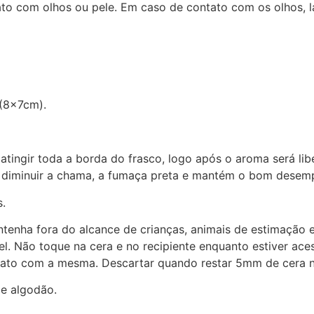
tato com olhos ou pele. Em caso de contato com os olhos,
 (8x7cm).
atingir toda a borda do frasco, logo após o aroma será lib
a diminuir a chama, a fumaça preta e mantém o bom desem
s.
tenha fora do alcance de crianças, animais de estimação e
el. Não toque na cera e no recipiente enquanto estiver ace
ntato com a mesma. Descartar quando restar 5mm de cera n
de algodão.