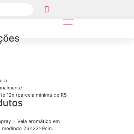
ções
ura
sanalmente
té 12x (parcela mínima de R$
dutos
pray + Vela aromático em
da medindo 26x22x9cm.