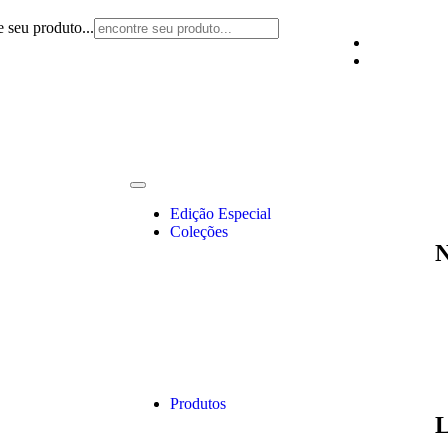
e seu produto...
Edição Especial
Coleções
N
Produtos
L