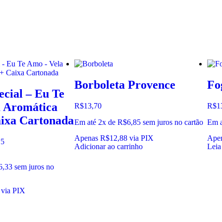
Borboleta Provence
Fo
ecial – Eu Te
 Aromática
R$
13,70
R$
1
aixa Cartonada
Em até 2x de
R$
6,85
sem juros no cartão
Em a
Apenas
R$
12,88
via PIX
Ape
 5
Adicionar ao carrinho
Leia
6,33
sem juros no
via PIX