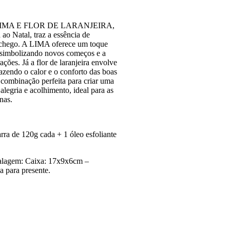
e LIMA E FLOR DE LARANJEIRA,
ao Natal, traz a essência de
chego. A LIMA oferece um toque
, simbolizando novos começos e a
ações. Já a flor de laranjeira envolve
azendo o calor e o conforto das boas
combinação perfeita para criar uma
alegria e acolhimento, ideal para as
inas.
rra de 120g cada + 1 óleo esfoliante
lagem: Caixa: 17x9x6cm –
 para presente.