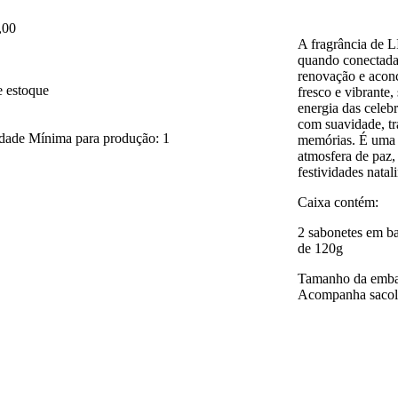
,00
A fragrância d
quando conectada 
renovação e acon
e estoque
fresco e vibrante
energia das celebr
com suavidade, tr
dade Mínima para produção: 1
memórias. É uma 
atmosfera de paz, 
festividades natal
Caixa contém:
2 sabonetes em ba
de 120g
Tamanho da emba
Acompanha sacola