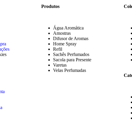
Produtos
Col
Água Aromática
Amostras
Difusor de Aromas
mpra
Home Spray
uções
Refil
kies
Sachês Perfumados
Sacola para Presente
Varetas
Velas Perfumadas
Cat
nta
ha