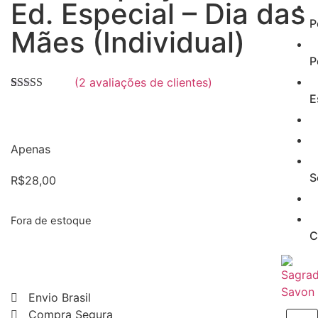
Ed. Especial – Dia das
P
Mães (Individual)
P
(
2
avaliações de clientes)
E
Avaliado
2
como
5.00
de
5, com
baseado em
avaliações de
Apenas
clientes
S
R$
28,00
Fora de estoque
C
Envio Brasil
Compra Segura