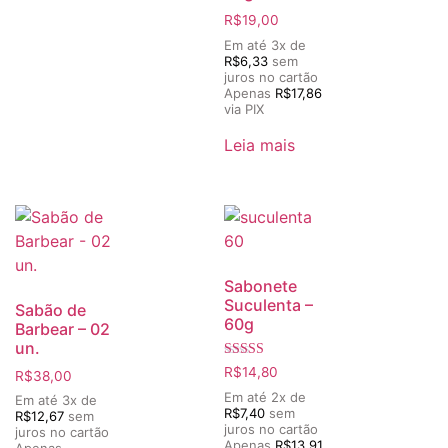
R$
19,00
Em até 3x de
R$
6,33
sem
juros no cartão
Apenas
R$
17,86
via PIX
Leia mais
Sabonete
Suculenta –
Sabão de
60g
Barbear – 02
un.
Avaliação
R$
14,80
R$
38,00
5.00
de 5
Em até 2x de
Em até 3x de
R$
7,40
sem
R$
12,67
sem
juros no cartão
juros no cartão
Apenas
R$
13,91