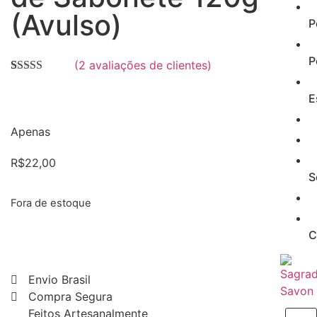
(Avulso)
P
P
(
2
avaliações de clientes)
Avaliado
2
como
5.00
de
E
5, com
baseado em
avaliações de
Apenas
clientes
R$
22,00
S
Fora de estoque
C
Envio Brasil
Compra Segura
Feitos Artesanalmente