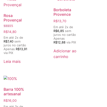
Borboleta
Provence
Rosa
Provençal
R$
13,70
Em até 2x de
R$
6,85
sem
Avaliação
R$
14,80
5.00
juros no cartão
de 5
Em até 2x de
Apenas
R$
7,40
sem
R$
12,88
via PIX
juros no cartão
Apenas
R$
13,91
Adicionar ao
via PIX
carrinho
Leia mais
Barra 100%
artesanal
R$
16,00
Em até 3x de