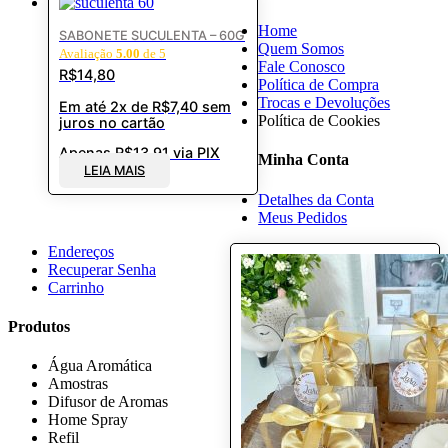
Home
SABONETE SUCULENTA – 60G
Quem Somos
Avaliação
5.00
de 5
Fale Conosco
R$
14,80
Política de Compra
Trocas e Devoluções
Em até 2x de
R$
7,40
sem
Política de Cookies
juros no cartão
Apenas
R$
13,91
via PIX
Minha Conta
LEIA MAIS
Detalhes da Conta
Meus Pedidos
Endereços
Recuperar Senha
Carrinho
Produtos
Água Aromática
Amostras
Difusor de Aromas
Home Spray
Refil