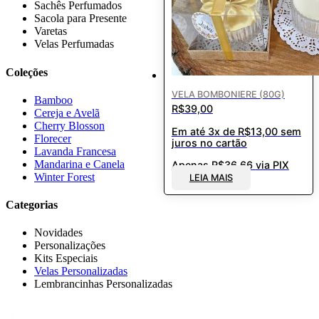
Sachês Perfumados
Sacola para Presente
Varetas
Velas Perfumadas
Coleções
VELA BOMBONIERE (80G)
Bamboo
R$
39,00
Cereja e Avelã
Cherry Blosson
Em até 3x de
R$
13,00
sem
Florecer
juros no cartão
Lavanda Francesa
Mandarina e Canela
Apenas
R$
36,66
via PIX
Winter Forest
LEIA MAIS
Categorias
Novidades
Personalizações
Kits Especiais
Velas Personalizadas
Lembrancinhas Personalizadas