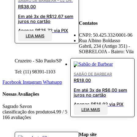
SABÃO DE BARBEAR – 02 UN.
R$
38,00
Em até 3x de
R$
12,67
sem
juros no cartão
Contatos
Apenas
R$
35,72
via PIX
CNPJ: 50.425.332/0001-96
LEIA MAIS
Rua Albino Boldasso
Gabril, 234 (Antigo 351) -
SOBRELOJA - Bairro: Vila
Cruzeiro - São Paulo/SP
Tel: (11) 98391-1103
SABÃO DE BARBEAR
R$
18,00
Facebook
Instagram
Whatsapp
Em até 3x de
R$
6,00
sem
Nossas Avaliações
juros no cartão
Apenas
R$
16,92
via PIX
Sagrado Savon
LEIA MAIS
classificação dos produtos
4.99 / 5
166 avaliações
Map site