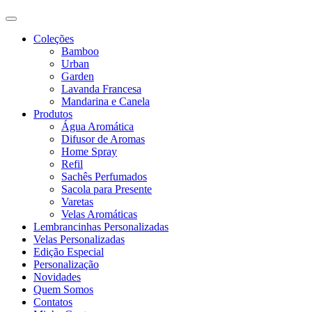
Coleções
Bamboo
Urban
Garden
Lavanda Francesa
Mandarina e Canela
Produtos
Água Aromática
Difusor de Aromas
Home Spray
Refil
Sachês Perfumados
Sacola para Presente
Varetas
Velas Aromáticas
Lembrancinhas Personalizadas
Velas Personalizadas
Edição Especial
Personalização
Novidades
Quem Somos
Contatos