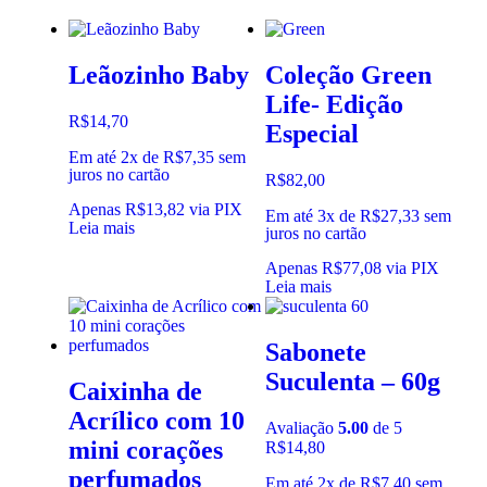
Leãozinho Baby
Coleção Green
Life- Edição
R$
14,70
Especial
Em até 2x de
R$
7,35
sem
juros no cartão
R$
82,00
Apenas
R$
13,82
via PIX
Em até 3x de
R$
27,33
sem
Leia mais
juros no cartão
Apenas
R$
77,08
via PIX
Leia mais
Sabonete
Suculenta – 60g
Caixinha de
Acrílico com 10
Avaliação
5.00
de 5
mini corações
R$
14,80
perfumados
Em até 2x de
R$
7,40
sem